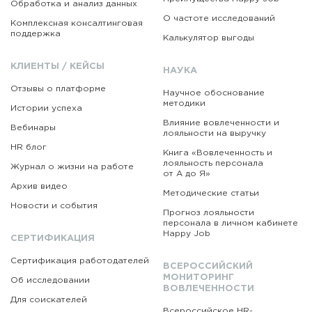
Обработка и анализ данных
О частоте исследований
Комплексная консалтинговая
поддержка
Калькулятор выгоды
КЛИЕНТЫ / КЕЙСЫ
НАУКА
Отзывы о платформе
Научное обоснование
методики
Истории успеха
Влияние вовлеченности и
Вебинары
лояльности на выручку
HR блог
Книга «Вовлеченность
и
лояльность персонала
Журнал о жизни на работе
от А до Я»
Архив видео
Методические статьи
Новости и события
Прогноз лояльности
персонала в личном кабинете
Happy Job
СЕРТИФИКАЦИЯ
Сертификация работодателей
ВСЕРОССИЙСКИЙ
МОНИТОРИНГ
Об исследовании
ВОВЛЕЧЕННОСТИ
Для соискателей
Всероссийское HR-