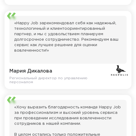
Отдельно хотелось бы отметить работу
руководителя проекта Моисея Исаева, который
течение всего времени реализации проекта
«Happy Job зарекомендовал себя как надежный,
обеспечивал необходимое взаимодействие между
технологичный и клиентоориентированный
участниками. Его готовность оперативно помогать
партнер, и мы с удовольствием планируем
в решении возникающих вопросов и умение
долгосрочное сотрудничество. Рекомендуем ваш
находить подход к различным ситуациям
сервис как лучшее решение для оценки
способствовали успешной реализации проекта
вовлеченности!»
установленные сроки».
Мария Дикалова
Региональный директор по управлению
персоналом
«Хочу выразить благодарность команде Happy Job
за профессионализм и высокий уровень сервиса
при проведении исследования вовлеченности
сотрудников в нашей компании.
В целом остались только положительные