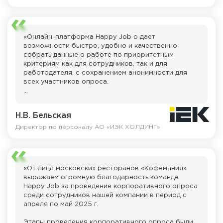
вовремя получить результаты и подать заявку на
конкурс «Рейтинг лучших работодателей» от
HH.ру».
«Онлайн-платформа Happy Job о дает
возможности быстро, удобно и качественно
собрать данные о работе по приоритетным
критериям как для сотрудников, так и для
работодателя, с сохранением анонимности для
всех участников опроса.
Хотим отдельно отметить глубокую экспертизу и
слаженную работу экспертов команды Happy Job:
Н.В. Бельская
Анастасии Колесниковой, Александры
Кондрашиной, Арслана Андаева при реализации
Директор по персоналу АО «ИЭК ХОЛДИНГ»
проекта и проведении обучающих вебинаров для
наших руководителей».
«От лица московских ресторанов «Кофемания»
выражаем огромную благодарность команде
Happy Job за проведение корпоративного опроса
среди сотрудников нашей компании в период с
апреля по май 2025 г.
Этапы проведения корпоративного опроса были