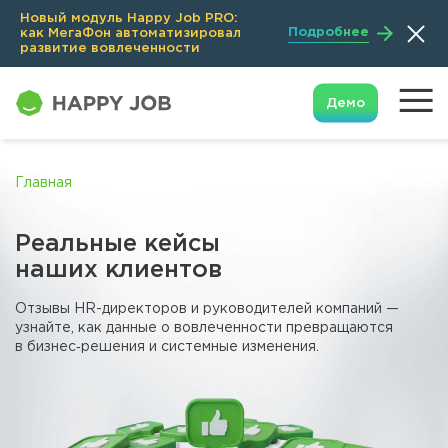
Новый модуль Happy Job PRO:
Подробнее
как МегаФон автоматизировал
развитие вовлеченности
Демо
Главная
Реальные кейсы
наших клиентов
Отзывы HR-директоров и руководителей компаний —
узнайте,
как данные о вовлеченности превращаются
в бизнес‑решения
и системные изменения.