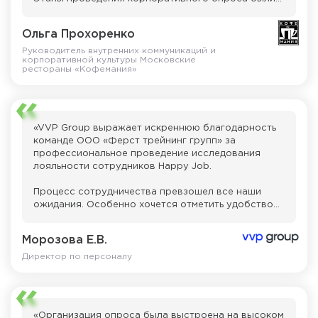
организованы на высочайшем уровне, что
является ценным и значимым для нас. Весь
Ольга Прохоренко
процесс взаимодействия был выстроен с
максимальной вовлеченностью со стороны
Руководитель внутренних коммуникаций и
корпоративной культуры Московские
команды Happy Job».
рестораны «Кофемания»
«VVP Group выражает искреннюю благодарность
команде ООО «Ферст трейнинг групп» за
профессиональное проведение исследования
лояльности сотрудников Happy Job.
Процесс сотрудничества превзошел все наши
ожидания. Особенно хочется отметить удобство
использования платформы и интуитивно понятный
интерфейс, который оценили как администраторы,
Морозова Е.В.
так и участники опроса.
Директор по персоналу
Отдельно благодарим Моисея Исаева за его
профессионализм, внимательное отношение к
деталям и оперативное решение всех
возникающих вопросов. Его компетентность и
«Организация опроса была выстроена на высоком