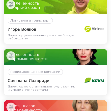
Вовлеченность
в жаркий сезон
Логистика и транспорт
Игорь Волков
Директор департамента развития бренда
работодателя
Вовлеченность
в промышленности
Производственные компании
Светлана Лазариди
Директор по организационному развитию
и управлению проектами
Шесть шагов
к вовлеченности.