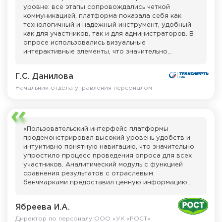
готовность помочь в сложных ситуациях сделали
уровне: все этапы сопровождались четкой
процесс проведения исследования максимально
коммуникацией, платформа показала себя как
комфортным».
технологичный и надежный инструмент, удобный
как для участников, так и для администраторов. В
опросе использовались визуальные
интерактивные элементы, что значительно
облегчило взаимодействие с платформой.
Формулировки вопросов четкие и лаконичные, а
Г.С. Данилова
варианты ответов - интуитивно понятны, что
способствовало высокой вовлеченности всех
Начальник отдела управления персоналом
участников опроса. Благодаря полученным
данным мы смогли глубже понять текущие
настроения в коллективе и определить зоны для
дальнейшего развития корпоративной среды.
«Пользовательский интерфейс платформы
продемонстрировал высокий уровень удобств и
Отдельно хотим отметить работу Моисея Исаева,
интуитивно понятную навигацию, что значительно
проявившего высокий уровень
упростило процесс проведения опроса для всех
профессионализма, оперативность и
участников. Аналитический модуль с функцией
внимательное отношение к нашим запросам. Его
сравнения результатов с отраслевым
участие существенно облегчило процесс и
бенчмарками предоставил ценную информацию
позволило эффективно справиться со всеми
для оценки текущего состояния и определения
задачами в ходе проекта».
направлений развития. Техническая поддержка
Ябреева И.А.
обеспечила бесперебойную работу платформ! на
всех этапах проведения исследования.
Директор по персоналу ООО «УК «РОСТ»