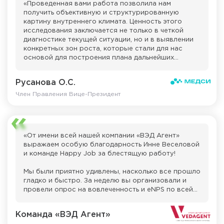
«Проведенная вами работа позволила нам
получить объективную и структурированную
картину внутреннего климата. Ценность этого
исследования заключается не только в четкой
диагностике текущей ситуации, но и в выявлении
конкретных зон роста, которые стали для нас
основой для построения плана дальнейших
улучшений.
Русанова О.С.
Особо отмечаем, что сам процесс опроса,
организованный вами, помог нам наладить
Член Правления Вице-Президент
стабильный и доверительный канал связи с
нашими сотрудниками. Мы увидели, как важна для
коллектива возможность быть услышанным, и
благодарим вас за инструмент, который сделал
«От имени всей нашей компании «ВЭД Агент»
этот диалог эффективным и содержательным».
выражаем особую благодарность Инне Веселовой
и команде Happy Job за блестящую работу!
Мы были приятно удивлены, насколько все прошло
гладко и быстро. За неделю вы организовали и
провели опрос на вовлеченность и eNPS по всей
нашей компании, оперативно предоставили все
доступы к платформе и понятную аналитику. Ваш
Команда «ВЭД Агент»
быстрый отклик и слаженность помогли нам