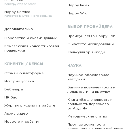
Опроскин
Конструктор опросов
Happy Index
Happy Service
Happy Wiki
Качество внутреннего сервиса
ВЫБОР ПРОВАЙДЕРА
Дополнительно
Преимущества Happy Job
Обработка и анализ данных
О частоте исследований
Комплексная консалтинговая
поддержка
Калькулятор выгоды
КЛИЕНТЫ / КЕЙСЫ
НАУКА
Отзывы о платформе
Научное обоснование
методики
Истории успеха
Влияние вовлеченности и
Вебинары
лояльности на выручку
HR блог
Книга «Вовлеченность
и
лояльность персонала
Журнал о жизни на работе
от А до Я»
Архив видео
Методические статьи
Новости и события
Прогноз лояльности
персонала в личном кабинете