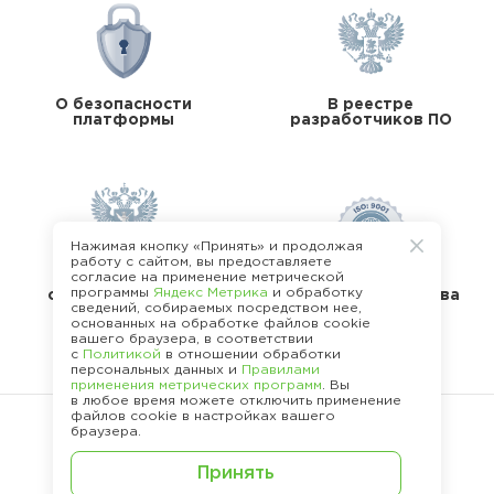
О безопасности
В реестре
платформы
разработчиков ПО
Нажимая кнопку «Принять» и продолжая
работу с сайтом, вы предоставляете
согласие на применение метрической
В реестре
программы
Яндекс Метрика
и обработку
операторов перс.
Стандарты качества
сведений, собираемых посредством нее,
данных
основанных на обработке файлов cookie
вашего браузера, в соответствии
с
Политикой
в отношении обработки
персональных данных и
Правилами
применения метрических программ
. Вы
в любое время можете отключить применение
файлов cookie в настройках вашего
браузера.
©
2013 -
2026
.
Принять
Политика конфиденциальности