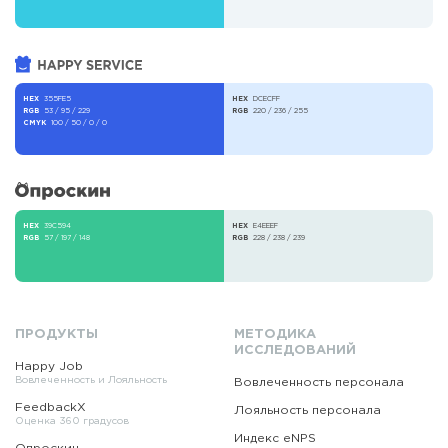
HEX
355FE5
HEX
DCECFF
RGB
53 / 95 / 229
RGB
220 / 236 / 255
CMYK
100 / 50 / 0 / 0
HEX
39C594
HEX
E4EEEF
RGB
57 / 197 / 148
RGB
228 / 238 / 239
ПРОДУКТЫ
МЕТОДИКА
ИССЛЕДОВАНИЙ
Happy Job
Вовлеченность и Лояльность
Вовлеченность персонала
FeedbackX
Лояльность персонала
Оценка 360 градусов
Индекс eNPS