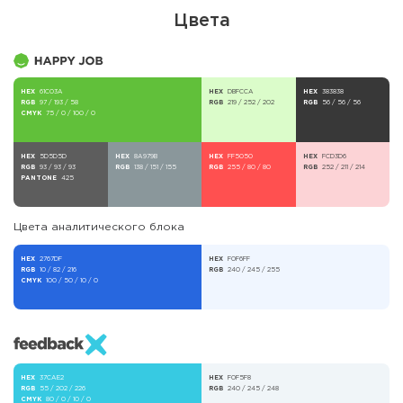
Цвета
HEX
61C03A
HEX
DBFCCA
HEX
383838
RGB
97 / 193 / 58
RGB
219 / 252 / 202
RGB
56 / 56 / 56
CMYK
75 / 0 / 100 / 0
HEX
5D5D5D
HEX
8A979B
HEX
FF5050
HEX
FCD3D6
RGB
93 / 93 / 93
RGB
138 / 151 / 155
RGB
255 / 80 / 80
RGB
252 / 211 / 214
PANTONE
425
Цвета аналитического блока
HEX
2767DF
HEX
F0F6FF
RGB
10 / 82 / 216
RGB
240 / 245 / 255
CMYK
100 / 50 / 10 / 0
HEX
37CAE2
HEX
F0F5F8
RGB
55 / 202 / 226
RGB
240 / 245 / 248
CMYK
80 / 0 / 10 / 0