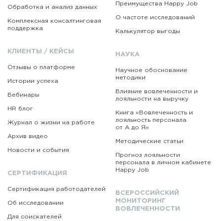
Преимущества Happy Job
Обработка и анализ данных
О частоте исследований
Комплексная консалтинговая
поддержка
Калькулятор выгоды
КЛИЕНТЫ / КЕЙСЫ
НАУКА
Отзывы о платформе
Научное обоснование
методики
Истории успеха
Влияние вовлеченности и
Вебинары
лояльности на выручку
HR блог
Книга «Вовлеченность
и
лояльность персонала
Журнал о жизни на работе
от А до Я»
Архив видео
Методические статьи
Новости и события
Прогноз лояльности
персонала в личном кабинете
Happy Job
СЕРТИФИКАЦИЯ
Сертификация работодателей
ВСЕРОССИЙСКИЙ
МОНИТОРИНГ
Об исследовании
ВОВЛЕЧЕННОСТИ
Для соискателей