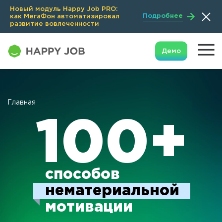
Новый модуль Happy Job PRO:
Подробнее
как МегаФон автоматизировал
развитие вовлеченности
Демо
Главная
100+
способов
нематериальной
мотивации