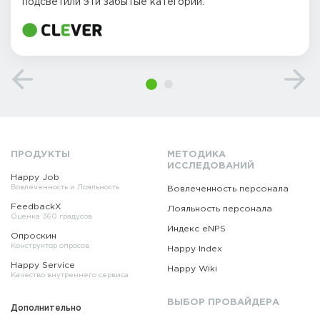
подсветили эти забытые категории.
ПРОДУКТЫ
МЕТОДИКА
ИССЛЕДОВАНИЙ
Happy Job
Вовлеченность и Лояльность
Вовлеченность персонала
FeedbackX
Лояльность персонала
Оценка 360 градусов
Индекс eNPS
Опроскин
Конструктор опросов
Happy Index
Happy Service
Happy Wiki
Качество внутреннего сервиса
ВЫБОР ПРОВАЙДЕРА
Дополнительно