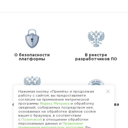
О безопасности
В реестре
платформы
разработчиков ПО
Нажимая кнопку «Принять» и продолжая
работу с сайтом, вы предоставляете
согласие на применение метрической
В реестре
программы
Яндекс Метрика
и обработку
операторов перс.
Стандарты качества
сведений, собираемых посредством нее,
данных
основанных на обработке файлов cookie
вашего браузера, в соответствии
с
Политикой
в отношении обработки
персональных данных и
Правилами
применения метрических программ
. Вы