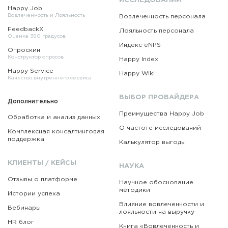
ИССЛЕДОВАНИЙ
Happy Job
Вовлеченность и Лояльность
Вовлеченность персонала
FeedbackX
Лояльность персонала
Оценка 360 градусов
Индекс eNPS
Опроскин
Конструктор опросов
Happy Index
Happy Service
Happy Wiki
Качество внутреннего сервиса
ВЫБОР ПРОВАЙДЕРА
Дополнительно
Преимущества Happy Job
Обработка и анализ данных
О частоте исследований
Комплексная консалтинговая
поддержка
Калькулятор выгоды
КЛИЕНТЫ / КЕЙСЫ
НАУКА
Отзывы о платформе
Научное обоснование
методики
Истории успеха
Влияние вовлеченности и
Вебинары
лояльности на выручку
HR блог
Книга «Вовлеченность
и