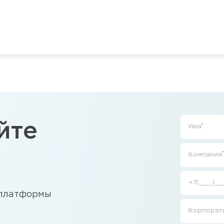
йте
*
Имя
*
Компания
+7(___)__
 платформы
Корпорати