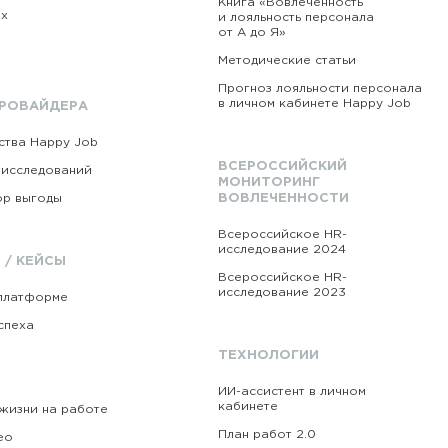
Книга «Вовлеченность
ex
и лояльность персонала
от А до Я»
i
Методические статьи
Прогноз лояльности персонала
в личном кабинете Happy Job
ПРОВАЙДЕРА
тва Happy Job
ВСЕРОССИЙСКИЙ
 исследований
МОНИТОРИНГ
ор выгоды
ВОВЛЕЧЕННОСТИ
Всероссийское HR-
исследование 2024
 / КЕЙСЫ
Всероссийское HR-
исследование 2023
платформе
спеха
ТЕХНОЛОГИИ
ИИ-ассистент в личном
кабинете
жизни на работе
План работ 2.0
ео