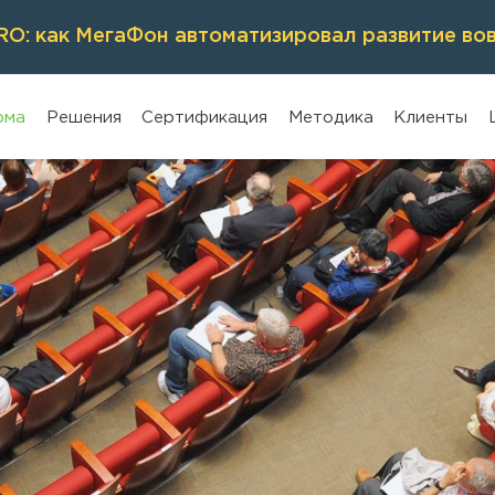
O: как МегаФон автоматизировал развитие во
рма
Решения
Сертификация
Методика
Клиенты