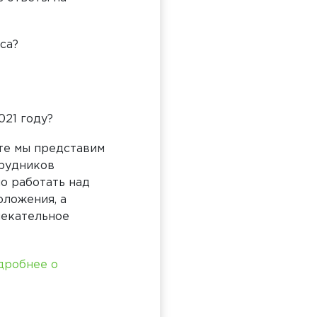
са?
021 году?
те мы представим
трудников
о работать над
оложения, а
лекательное
дробнее о