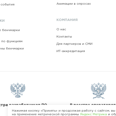
Анимации в опросах
 события
КОМПАНИЯ
КИ
О нас
е бенчмарки
Контакты
 по функциям
Для партнеров и СМИ
ены бенчмарки
ИТ-аккредитация
В реестре операторов
стре разработчиков ПО
данных
Нажимая кнопку «Принять» и продолжая работу с сайтом, вы
на применение метрической программы
Яндекс Метрика
и об