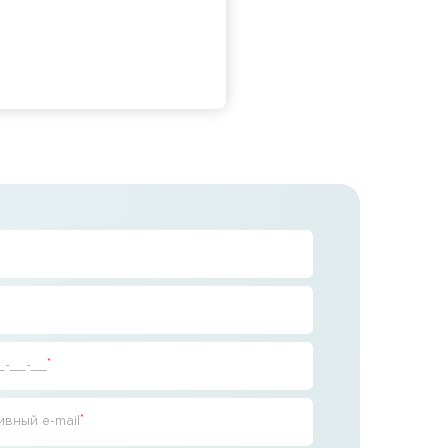
*
_-__-__
*
вный e-mail