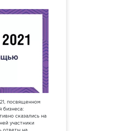
021, посвященном
 бизнеса:
тивно сказались на
ней участники
ь ответы на