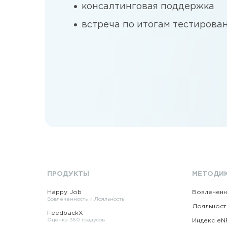
консалтинговая поддержка
встреча по итогам тестирова
ПРОДУКТЫ
МЕТОДИ
Happy Job
Вовлеченн
Вовлеченность и Лояльность
Лояльност
FeedbackX
Оценка 360 градусов
Индекс eN