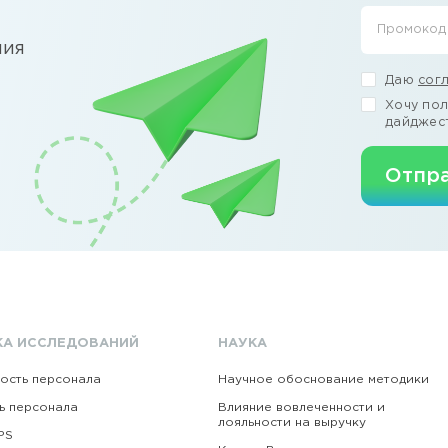
Промокод
ния
Даю
сог
Хочу пол
дайджес
Отпра
КА ИССЛЕДОВАНИЙ
НАУКА
ость персонала
Научное обоснование методики
ь персонала
Влияние вовлеченности и
лояльности на выручку
PS