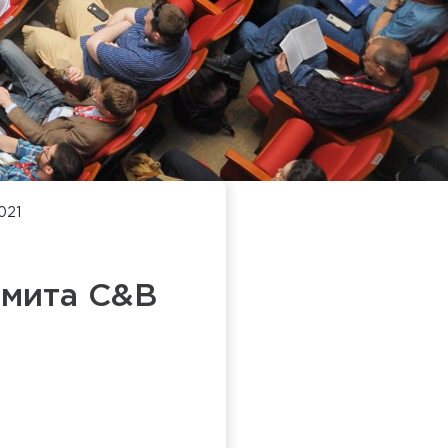
021
ммита C&B