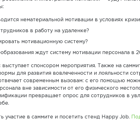
ы:
водится нематериальной мотивации в условиях кризи
отрудников в работу на удаленке?
ировать мотивационную систему?
образования ждут систему мотивации персонала в 2
c
выступает спонсором мероприятия. Также на самми
формы для развития вовлеченности и лояльности со
 отвечает современным вызовам: с его помощью можн
сонала вне зависимости от его физического местоп
мификации превращает опрос для сотрудников в ув
ебе.
ь участие в саммите и посетить стенд
Happy
Job
.
По