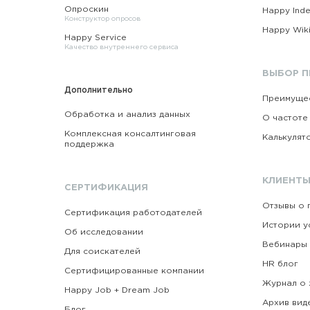
Опроскин
Happy Ind
Конструктор опросов
Happy Wik
Happy Service
Качество внутреннего сервиса
ВЫБОР 
Дополнительно
Преимущес
Обработка и анализ данных
О частоте
Комплексная консалтинговая
Калькулят
поддержка
КЛИЕНТЫ
СЕРТИФИКАЦИЯ
Отзывы о 
Сертификация работодателей
Истории у
Об исследовании
Вебинары
Для соискателей
HR блог
Сертифицированные компании
Журнал о 
Happy Job + Dream Job
Архив вид
Блог