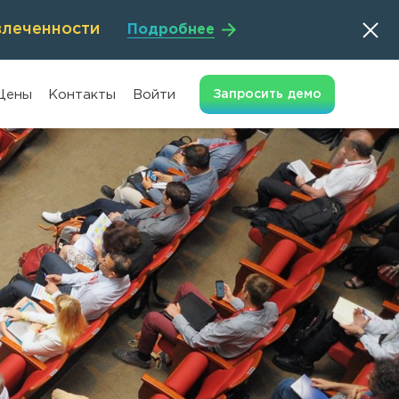
влеченности
Подробнее
Цены
Контакты
Войти
Запросить
демо