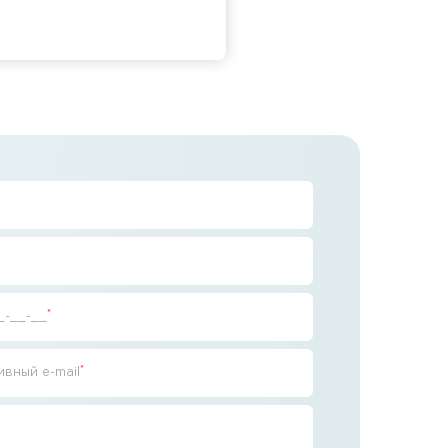
*
_-__-__
*
вный e-mail