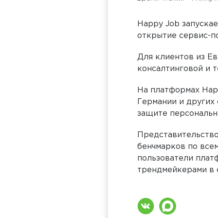
Happy Job запускае
открытие сервис-
Для клиентов из Е
консалтинговой и 
На платформах Hap
Германии и других 
защите персональн
Представительство
бенчмарков по всем
пользователи плат
трендмейкерами в с