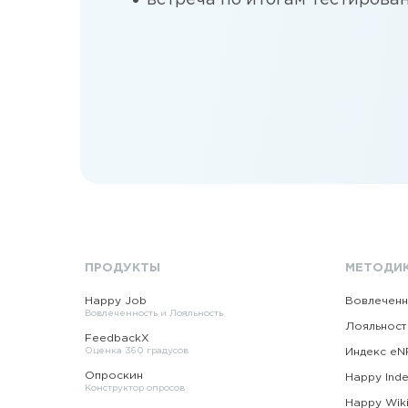
встреча по итогам тестирова
ПРОДУКТЫ
МЕТОДИ
Happy Job
Вовлеченн
Вовлеченность и Лояльность
Лояльност
FeedbackX
Оценка 360 градусов
Индекс eN
Опроскин
Happy Ind
Конструктор опросов
Happy Wik