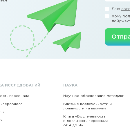
ния
Даю
сог
Хочу пол
дайджес
Отпра
КА ИССЛЕДОВАНИЙ
НАУКА
ость персонала
Научное обоснование методики
ь персонала
Влияние вовлеченности и
лояльности на выручку
PS
Книга «Вовлеченность
ex
и лояльность персонала
от А до Я»
i