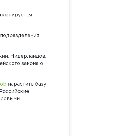
 планируется
 подразделения
хии, Нидерландов,
ейского закона о
Job
нарастить базу
 Российские
ировыми