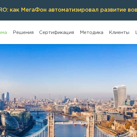
O: как МегаФон автоматизировал развитие во
рма
Решения
Сертификация
Методика
Клиенты