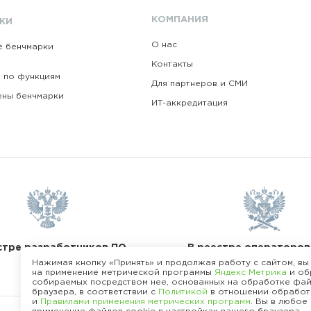
КОМПАНИЯ
КИ
О нас
е бенчмарки
Контакты
 по функциям
Для партнеров и СМИ
ены бенчмарки
ИТ-аккредитация
В реестре операторов
стре разработчиков ПО
данных
Нажимая кнопку «Принять» и продолжая работу с сайтом, вы
на применение метрической программы
Яндекс Метрика
и об
собираемых посредством нее, основанных на обработке фай
браузера, в соответствии с
Политикой
в отношении обработ
и
Правилами применения метрических программ
. Вы в любое