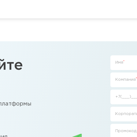
йте
*
Имя
*
Компания
+7(___)__
 платформы
Корпорати
Промокод