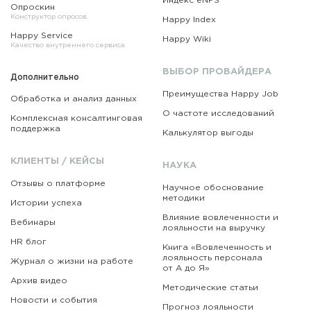
Индекс eNPS
Опроскин
Конструктор опросов
Happy Index
Happy Service
Happy Wiki
Качество внутреннего сервиса
ВЫБОР ПРОВАЙДЕРА
Дополнительно
Преимущества Happy Job
Обработка и анализ данных
О частоте исследований
Комплексная консалтинговая
поддержка
Калькулятор выгоды
КЛИЕНТЫ / КЕЙСЫ
НАУКА
Отзывы о платформе
Научное обоснование
методики
Истории успеха
Влияние вовлеченности и
Вебинары
лояльности на выручку
HR блог
Книга «Вовлеченность
и
лояльность персонала
Журнал о жизни на работе
от А до Я»
Архив видео
Методические статьи
Новости и события
Прогноз лояльности