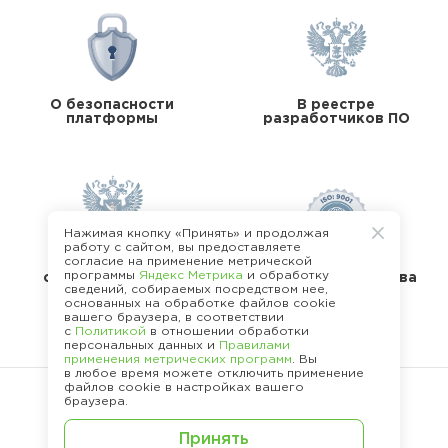
О безопасности
В реестре
платформы
разработчиков ПО
Нажимая кнопку «Принять» и продолжая
работу с сайтом, вы предоставляете
согласие на применение метрической
В реестре
программы
Яндекс Метрика
и обработку
операторов перс.
Стандарты качества
сведений, собираемых посредством нее,
данных
основанных на обработке файлов cookie
вашего браузера, в соответствии
с
Политикой
в отношении обработки
персональных данных и
Правилами
применения метрических программ
. Вы
в любое время можете отключить применение
файлов cookie в настройках вашего
браузера.
©
2013 -
2026
.
Принять
Политика конфиденциальности