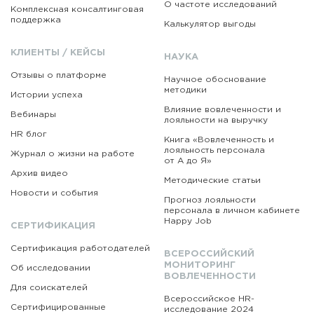
О частоте исследований
Комплексная консалтинговая
поддержка
Калькулятор выгоды
КЛИЕНТЫ / КЕЙСЫ
НАУКА
Отзывы о платформе
Научное обоснование
методики
Истории успеха
Влияние вовлеченности и
Вебинары
лояльности на выручку
HR блог
Книга «Вовлеченность
и
лояльность персонала
Журнал о жизни на работе
от А до Я»
Архив видео
Методические статьи
Новости и события
Прогноз лояльности
персонала в личном кабинете
Happy Job
СЕРТИФИКАЦИЯ
Сертификация работодателей
ВСЕРОССИЙСКИЙ
МОНИТОРИНГ
Об исследовании
ВОВЛЕЧЕННОСТИ
Для соискателей
Всероссийское HR-
Сертифицированные
исследование 2024