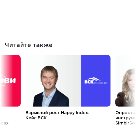
Читайте также
,
Взрывной рост Happy Index.
Опрос в
Кейс ВСК
инструме
осах
SimbirSo