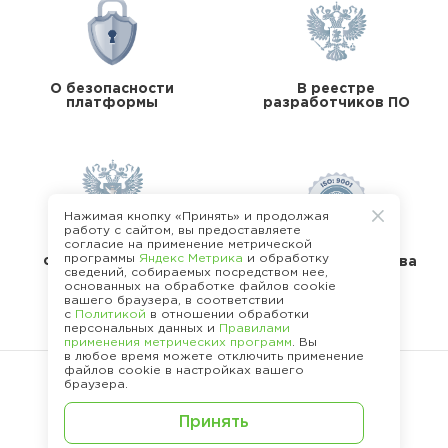
О безопасности
В реестре
платформы
разработчиков ПО
Нажимая кнопку «Принять» и продолжая
работу с сайтом, вы предоставляете
согласие на применение метрической
В реестре
программы
Яндекс Метрика
и обработку
операторов перс.
Стандарты качества
сведений, собираемых посредством нее,
данных
основанных на обработке файлов cookie
вашего браузера, в соответствии
с
Политикой
в отношении обработки
персональных данных и
Правилами
применения метрических программ
. Вы
в любое время можете отключить применение
файлов cookie в настройках вашего
браузера.
©
2013 -
2026
.
Принять
Политика конфиденциальности