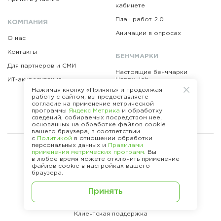
кабинете
План работ 2.0
КОМПАНИЯ
Анимации в опросах
О нас
Контакты
БЕНЧМАРКИ
Для партнеров и СМИ
Настоящие бенчмарки
ИТ-аккредитация
Happy Job
Нажимая кнопку «Принять» и продолжая
Бенчмарки по функциям
работу с сайтом, вы предоставляете
согласие на применение метрической
Как устроены бенчмарки
программы
Яндекс Метрика
и обработку
сведений, собираемых посредством нее,
основанных на обработке файлов cookie
вашего браузера, в соответствии
с
Политикой
в отношении обработки
персональных данных и
Правилами
применения метрических программ
. Вы
Отдел продаж
в любое время можете отключить применение
файлов cookie в настройках вашего
sales@happy-job.ru
браузера.
+ 7 (495) 646-83-89
Принять
Клиентская поддержка