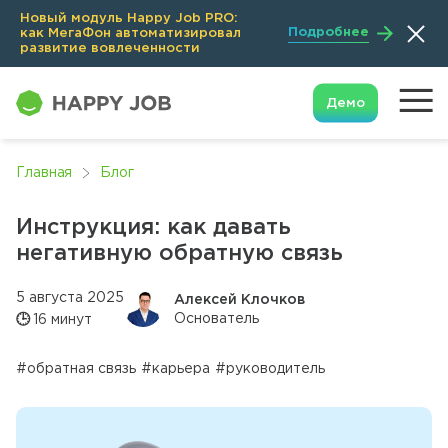
Новый модуль Happy Job PRO:
Подробнее
как МегаФон автоматизировал
развитие вовлеченности
Демо
Главная
Блог
Инструкция: как давать
негативную обратную связь
5 августа 2025
Алексей Клочков
Основатель
🕒
16 минут
#обратная связь
#карьера
#руководитель