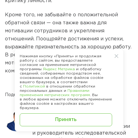
критику личности.
Кроме того, не забывайте о положительной
обратной связи — она также важна для
мотивации сотрудников и укрепления
отношений. Поощряйте достижения и успехи,
выражайте признательность за хорошую работу.
В результате сотрудники будут более
Нажимая кнопку «Принять» и продолжая
работу с сайтом, вы предоставляете
мотивированы и готовы трудиться на благо
согласие на применение метрической
программы
Яндекс Метрика
и обработку
компании.
сведений, собираемых посредством нее,
основанных на обработке файлов cookie
вашего браузера, в соответствии
с
Политикой
в отношении обработки
персональных данных и
Правилами
Поделиться
применения метрических программ
. Вы
в любое время можете отключить применение
файлов cookie в настройках вашего
браузера.
Алексей Клочков —
Принять
ведущий эксперт в области
управленческого консалтинга России
и руководитель исследовательской