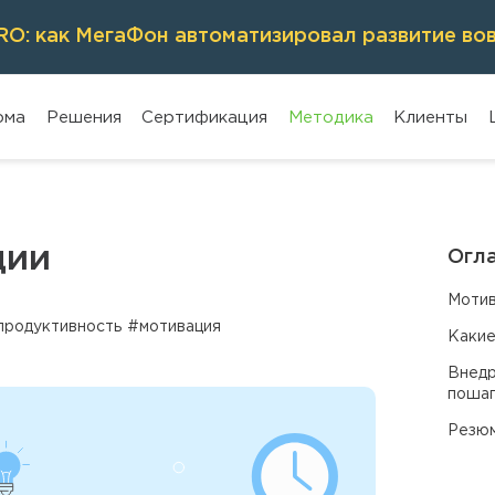
O: как МегаФон автоматизировал развитие во
рма
Решения
Сертификация
Методика
Клиенты
ции
Огл
Мотив
продуктивность
#мотивация
Какие
Внедр
поша
Резю