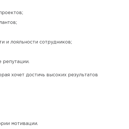
проектов;
лантов;
и и лояльности сотрудников;
е репутации.
рая хочет достичь высоких результатов
ории мотивации.