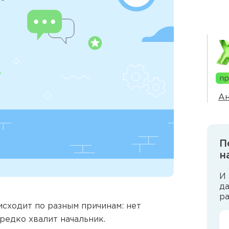
Ан
П
н
И 
д
р
исходит по разным причинам: нет
 редко хвалит начальник.