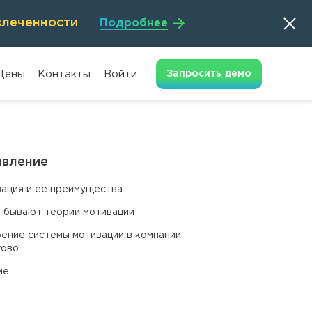
влеченности
Подробнее
Цены
Контакты
Войти
Запросить
демо
авление
ация и ее преимущества
 бывают теории мотивации
ение системы мотивации в компании
гово
ме