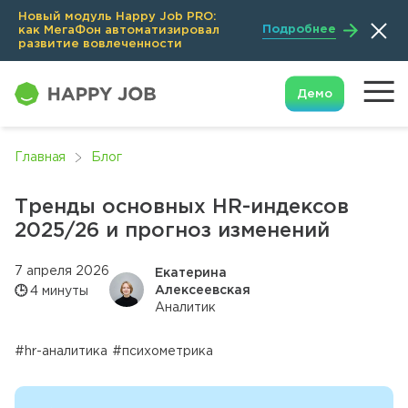
Новый модуль Happy Job PRO:
Подробнее
как МегаФон автоматизировал
развитие вовлеченности
Демо
Главная
Блог
Тренды основных HR-индексов
2025/26 и прогноз изменений
7 апреля 2026
Екатерина
Алексеевская
🕒
4 минуты
Аналитик
#hr-аналитика
#психометрика