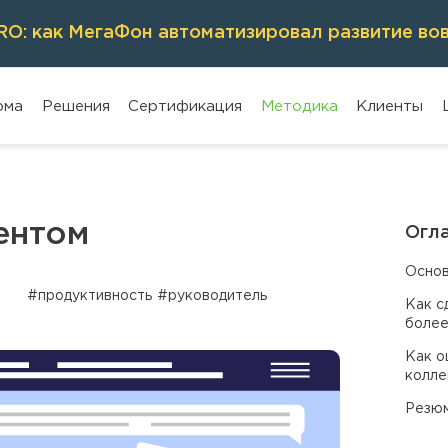
O: как МегаФон автоматизировал развитие во
рма
Решения
Сертификация
Методика
Клиенты
ентом
Огл
Основ
#продуктивность
#руководитель
Как с
боле
Как о
колле
Резю