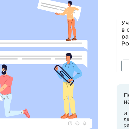
Уч
в 
ра
Ро
П
н
И 
д
р