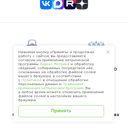
Нажимая кнопку «Принять» и продолжая
работу с сайтом, вы предоставляете
согласие на применение метрической
программы
Яндекс Метрика
и обработку
О безопасности
В реестре
сведений, собираемых посредством нее,
платформы
разработчиков ПО
основанных на обработке файлов cookie
вашего браузера, в соответствии
с
Политикой
в отношении обработки
персональных данных и
Правилами
применения метрических программ
. Вы
в любое время можете отключить применение
файлов cookie в настройках вашего
браузера.
Принять
В реестре
операторов перс.
Стандарты качества
данных