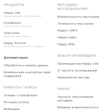
ПРОДУКТЫ
МЕТОДИКА
ИССЛЕДОВАНИЙ
Happy Job
Вовлеченность и Лояльность
Вовлеченность персонала
FeedbackX
Лояльность персонала
Оценка 360 градусов
Индекс eNPS
Опроскин
Конструктор опросов
Happy Index
Happy Service
Happy Wiki
Качество внутреннего сервиса
ВЫБОР ПРОВАЙДЕРА
Дополнительно
Преимущества Happy Job
Обработка и анализ данных
О частоте исследований
Комплексная консалтинговая
поддержка
Калькулятор выгоды
КЛИЕНТЫ / КЕЙСЫ
НАУКА
Отзывы о платформе
Научное обоснование
методики
Истории успеха
Влияние вовлеченности и
Вебинары