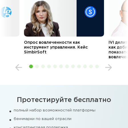
Опрос вовлеченности как
IVI дели
инструмент управления. Кейс
как доби
SimbirSoft
показате
вовлече
Протестируйте бесплатно
полный набор возможностей платформы
бенчмарки по вашей отрасли
консалтинговая поддержка