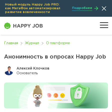
Новый модуль Happy Job PRO:
Подробнее
как МегаФон автоматизировал
развитие вовлеченности
Главная
Журнал
О платформе
Анонимность в опросах Happy Job
Алексей Клочков
Основатель