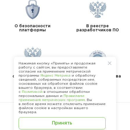
О безопасности
В реестре
платформы
разработчиков ПО
Нажимая кнопку «Принять» и продолжая
работу с сайтом, вы предоставляете
согласие на применение метрической
В реестре
программы
Яндекс Метрика
и обработку
операторов перс.
Стандарты качества
сведений, собираемых посредством нее,
данных
основанных на обработке файлов cookie
вашего браузера, в соответствии
с
Политикой
в отношении обработки
персональных данных и
Правилами
применения метрических программ
. Вы
в любое время можете отключить применение
файлов cookie в настройках вашего
браузера.
©
2013 -
2026
.
Принять
Политика конфиденциальности