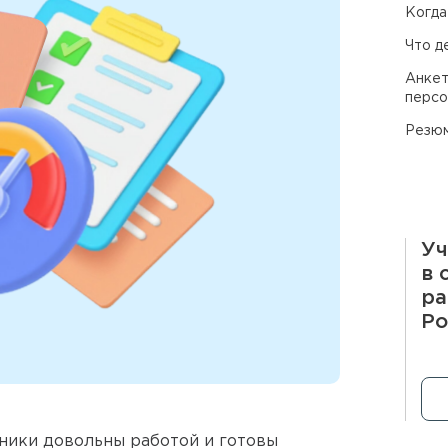
Когда
Что д
Анкет
персо
Резю
Уч
в 
ра
Ро
дники довольны работой и готовы