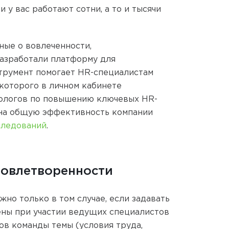
и у вас работают сотни, а то и тысячи
ные о вовлеченности,
разработали платформу для
трумент помогает HR-специалистам
которого в личном кабинете
дологов по повышению ключевых HR-
 на общую эффективность компании
следований
.
довлетворенности
но только в том случае, если задавать
ены при участии ведущих специалистов
ов команды темы (условия труда,