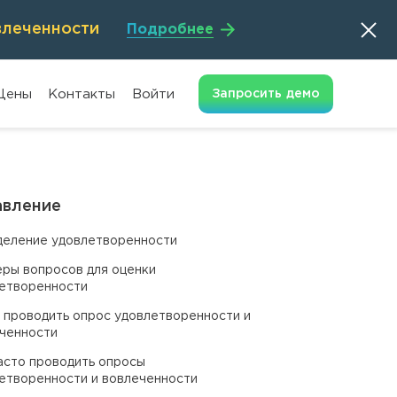
влеченности
Подробнее
Цены
Контакты
Войти
Запросить
демо
авление
еление удовлетворенности
ры вопросов для оценки
етворенности
 проводить опрос удовлетворенности и
ченности
асто проводить опросы
етворенности и вовлеченности