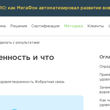
O: как МегаФон автоматизировал развитие во
рма
Решения
Сертификация
Методика
Клиенты
делать с результатами
енность и что
Огл
Опред
Приме
удовл
удовлетворенность
#обратная связь
Зачем
вовле
Как ч
удовл