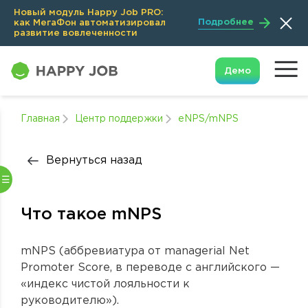
Новый модуль Happy Job PRO:
Подробнее
как МегаФон автоматизировал
развитие вовлеченности
Демо
Главная
Центр поддержки
eNPS/mNPS
Вернуться назад
Что такое mNPS
mNPS (аббревиатура от managerial Net
Promoter Score, в переводе с английского —
«индекс чистой лояльности к
руководителю»).