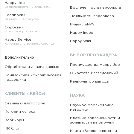
Happy Job
Вовлеченность и Лояльность
Вовлеченность персонала
FeedbackX
Лояльность персонала
Оценка 360 градусов
Индекс eNPS
Опроскин
Конструктор опросов
Happy Index
Happy Service
Happy Wiki
Качество внутреннего сервиса
ВЫБОР ПРОВАЙДЕРА
Дополнительно
Преимущества Happy Job
Обработка и анализ данных
О частоте исследований
Комплексная консалтинговая
поддержка
Калькулятор выгоды
КЛИЕНТЫ / КЕЙСЫ
НАУКА
Отзывы о платформе
Научное обоснование
методики
Истории успеха
Влияние вовлеченности и
Вебинары
лояльности на выручку
HR блог
Книга «Вовлеченность
и