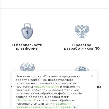
О безопасности
В реестре
платформы
разработчиков ПО
Нажимая кнопку «Принять» и продолжая
работу с сайтом, вы предоставляете
согласие на применение метрической
В реестре
программы
Яндекс Метрика
и обработку
операторов перс.
Стандарты качества
сведений, собираемых посредством нее,
данных
основанных на обработке файлов cookie
вашего браузера, в соответствии
с
Политикой
в отношении обработки
персональных данных и
Правилами
применения метрических программ
. Вы