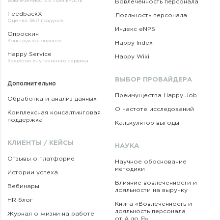
Вовлеченность и Лояльность
Вовлеченность персонала
FeedbackX
Лояльность персонала
Оценка 360 градусов
Индекс eNPS
Опроскин
Конструктор опросов
Happy Index
Happy Service
Happy Wiki
Качество внутреннего сервиса
ВЫБОР ПРОВАЙДЕРА
Дополнительно
Преимущества Happy Job
Обработка и анализ данных
О частоте исследований
Комплексная консалтинговая
поддержка
Калькулятор выгоды
КЛИЕНТЫ / КЕЙСЫ
НАУКА
Отзывы о платформе
Научное обоснование
методики
Истории успеха
Влияние вовлеченности и
Вебинары
лояльности на выручку
HR блог
Книга «Вовлеченность
и
лояльность персонала
Журнал о жизни на работе
от А до Я»