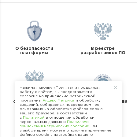
О безопасности
В реестре
платформы
разработчиков ПО
Нажимая кнопку «Принять» и продолжая
работу с сайтом, вы предоставляете
согласие на применение метрической
В реестре
программы
Яндекс Метрика
и обработку
операторов перс.
Стандарты качества
сведений, собираемых посредством нее,
данных
основанных на обработке файлов cookie
вашего браузера, в соответствии
с
Политикой
в отношении обработки
персональных данных и
Правилами
применения метрических программ
. Вы
в любое время можете отключить применение
файлов cookie в настройках вашего