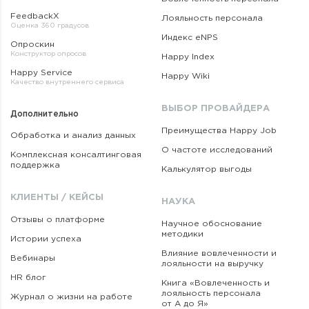
FeedbackX
Лояльность персонала
Оценка 360 градусов
Индекс eNPS
Опроскин
Конструктор опросов
Happy Index
Happy Service
Happy Wiki
Качество внутреннего сервиса
ВЫБОР ПРОВАЙДЕРА
Дополнительно
Преимущества Happy Job
Обработка и анализ данных
О частоте исследований
Комплексная консалтинговая
поддержка
Калькулятор выгоды
КЛИЕНТЫ / КЕЙСЫ
НАУКА
Отзывы о платформе
Научное обоснование
методики
Истории успеха
Влияние вовлеченности и
Вебинары
лояльности на выручку
HR блог
Книга «Вовлеченность
и
лояльность персонала
Журнал о жизни на работе
от А до Я»