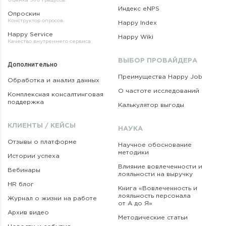
Оценка 360 градусов
Индекс eNPS
Опроскин
Конструктор опросов
Happy Index
Happy Service
Happy Wiki
Качество внутреннего сервиса
ВЫБОР ПРОВАЙДЕРА
Дополнительно
Преимущества Happy Job
Обработка и анализ данных
О частоте исследований
Комплексная консалтинговая
поддержка
Калькулятор выгоды
КЛИЕНТЫ / КЕЙСЫ
НАУКА
Отзывы о платформе
Научное обоснование
методики
Истории успеха
Влияние вовлеченности и
Вебинары
лояльности на выручку
HR блог
Книга «Вовлеченность
и
лояльность персонала
Журнал о жизни на работе
от А до Я»
Архив видео
Методические статьи