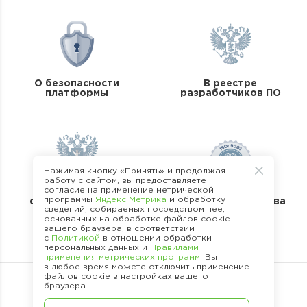
О безопасности
В реестре
платформы
разработчиков ПО
Нажимая кнопку «Принять» и продолжая
работу с сайтом, вы предоставляете
согласие на применение метрической
В реестре
программы
Яндекс Метрика
и обработку
операторов перс.
Стандарты качества
сведений, собираемых посредством нее,
данных
основанных на обработке файлов cookie
вашего браузера, в соответствии
с
Политикой
в отношении обработки
персональных данных и
Правилами
применения метрических программ
. Вы
в любое время можете отключить применение
файлов cookie в настройках вашего
браузера.
©
2013 -
2026
.