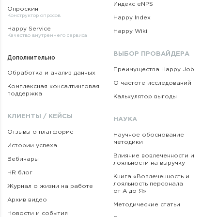
Индекс eNPS
Опроскин
Конструктор опросов
Happy Index
Happy Service
Happy Wiki
Качество внутреннего сервиса
ВЫБОР ПРОВАЙДЕРА
Дополнительно
Преимущества Happy Job
Обработка и анализ данных
О частоте исследований
Комплексная консалтинговая
поддержка
Калькулятор выгоды
КЛИЕНТЫ / КЕЙСЫ
НАУКА
Отзывы о платформе
Научное обоснование
методики
Истории успеха
Влияние вовлеченности и
Вебинары
лояльности на выручку
HR блог
Книга «Вовлеченность
и
лояльность персонала
Журнал о жизни на работе
от А до Я»
Архив видео
Методические статьи
Новости и события