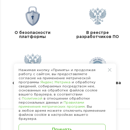
О безопасности
В реестре
платформы
разработчиков ПО
Нажимая кнопку «Принять» и продолжая
работу с сайтом, вы предоставляете
согласие на применение метрической
В реестре
программы
Яндекс Метрика
и обработку
операторов перс.
Стандарты качества
сведений, собираемых посредством нее,
данных
основанных на обработке файлов cookie
вашего браузера, в соответствии
с
Политикой
в отношении обработки
персональных данных и
Правилами
применения метрических программ
. Вы
в любое время можете отключить применение
файлов cookie в настройках вашего
браузера.
©
2013 -
2026
.
Принять